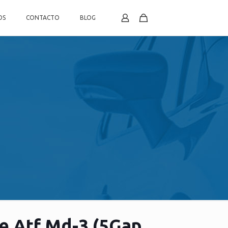
OS
CONTACTO
BLOG
e Atf Md-3 (5Gap