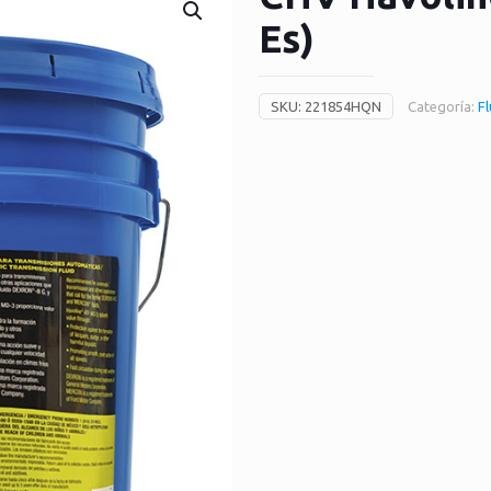
Es)
SKU:
221854HQN
Categoría:
F