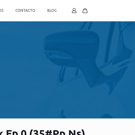
OS
CONTACTO
BLOG
k Ep 0 (35#Pp Ns)