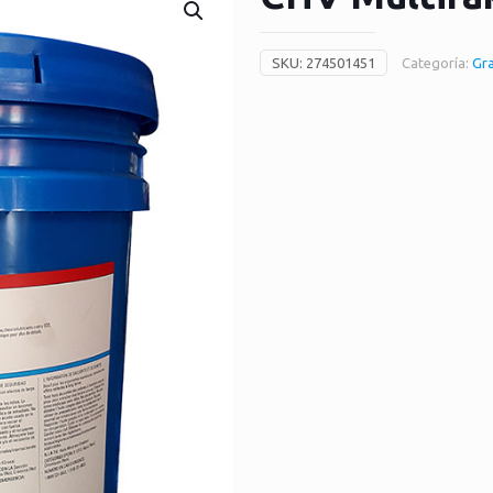
SKU:
274501451
Categoría:
Gra