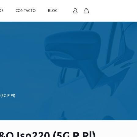
OS
CONTACTO
BLOG
(5G P Pl)
O Iso220 (5G P Pl)