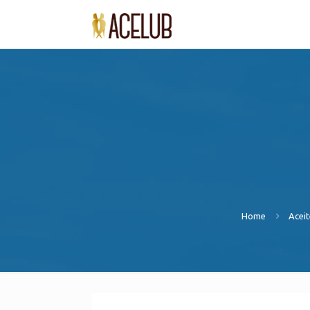
Home
Aceit