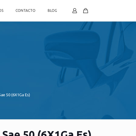
OS
CONTACTO
BLOG
ae 50 (6X1Ga Es)
 Sae 50 (6X1Ga Es)